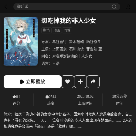
御廷谣‎
想吃掉我的非人少女
剧情
动画
同性
导演：
葛谷直行
鈴木裕輔
納谷僚介
主演：
上田丽奈
石川由依
菲鲁兹·蓝
别名：
对我垂涎欲滴的非人少女
语言：
日语
立即播放
2025.10.02
20分28秒
8.1
2514
评分
热度
上映时间
时间
简介：
独居于海边小镇的女高中生比名子，因为小时候家人遭遇事故丧命，自己
也有了寻死的念头。一天、一位名叫汐莉的吃人人鱼出现在她面前……。2人的
相遇究竟是会带来「破灭」还是「救赎」呢……。