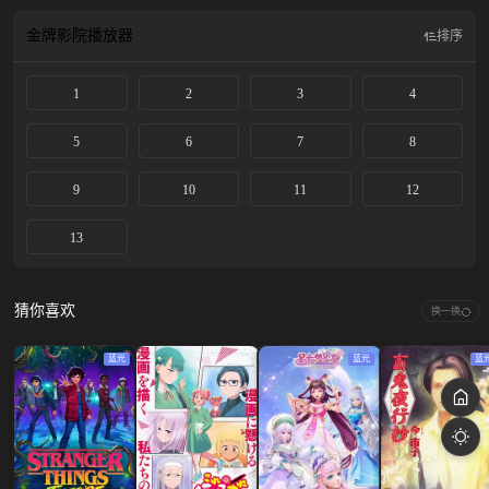
金牌影院
播放器
排序
1
2
3
4
5
6
7
8
9
10
11
12
13
猜你喜欢
换一换
蓝光
蓝光
蓝