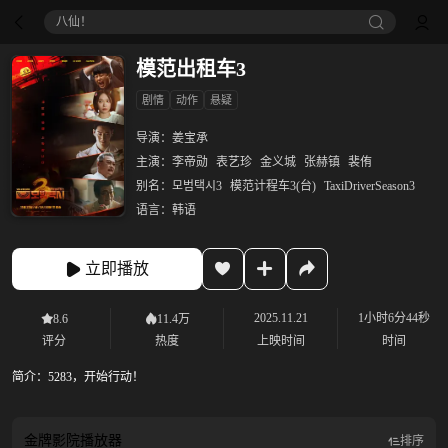
八仙！
模范出租车3
剧情
动作
悬疑
导演：
姜宝承
主演：
李帝勋
表艺珍
金义城
张赫镇
裴侑
别名：
모범택시3
模范计程车3(台)
TaxiDriverSeason3
语言：
韩语
立即播放
2025.11.21
1小时6分44秒
8.6
11.4万
评分
热度
上映时间
时间
简介：
5283，开始行动！
金牌影院
播放器
排序