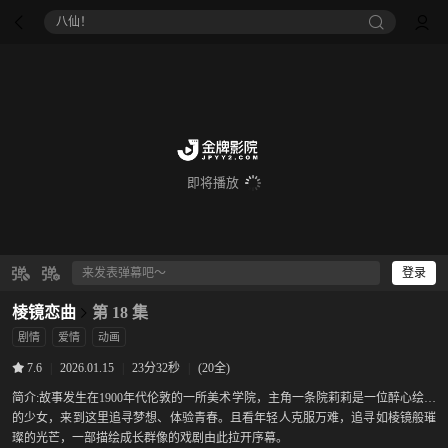
八仙！
即将播放
登录
棱镜恋曲
第 18 集
剧情
爱情
动画
|
2026.01.15
|
23分32秒
|
(20全)
7.6
简介:
故事发生在1900年代伦敦的一所美术学院，主角一条院莉莉是一位醉心绘画
的少女，来到这里追寻梦想、体验青春。且看年轻人克服万难，追寻如棱镜般璀
璨的光芒，一部描绘成长群像的戏剧由此拉开序幕。